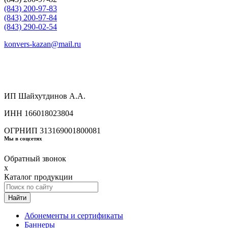
(843) 200-97-83
(843) 200-97-84
(843) 290-02-54
konvers-kazan@mail.ru
ИП Шайхутдинов А.А.
ИНН 166018023804
ОГРНИП 313169001800081
Мы в соцсетях
Обратный звонок
x
Каталог продукции
Найти
Абонементы и сертификаты
Баннеры