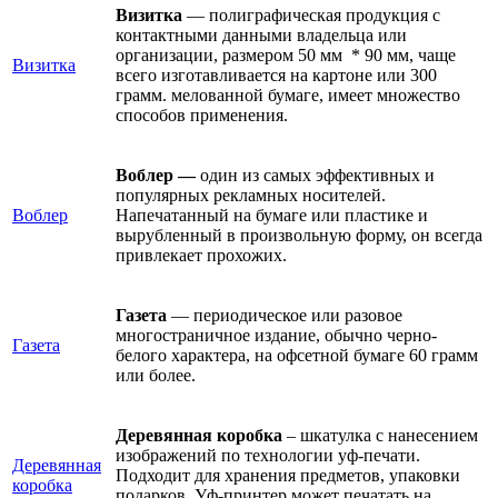
Визитка
— полиграфическая продукция с
контактными данными владельца или
организации, размером 50 мм * 90 мм, чаще
Визитка
всего изготавливается на картоне или 300
грамм. мелованной бумаге, имеет множество
способов применения.
Воблер —
один из самых эффективных и
популярных рекламных носителей.
Воблер
Напечатанный на бумаге или пластике и
вырубленный в произвольную форму, он всегда
привлекает прохожих.
Газета
— периодическое или разовое
многостраничное издание, обычно черно-
Газета
белого характера, на офсетной бумаге 60 грамм
или более.
Деревянная коробка
– шкатулка с нанесением
изображений по технологии уф-печати.
Деревянная
Подходит для хранения предметов, упаковки
коробка
подарков. Уф-принтер может печатать на